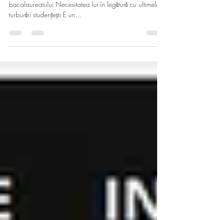
Corneliu Capitolin (profesor secundar) Reînființarea
bacalaureatului Necesitatea lui în legătură cu ultimele
turburări studențești E un...