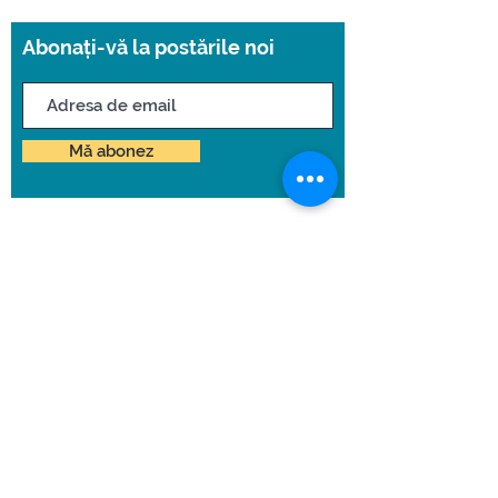
Abonați-vă la postările noi
Mă abonez
Pagina noastră de
social media
©2023 Școala Clasică. Creat
cu
Wix.com